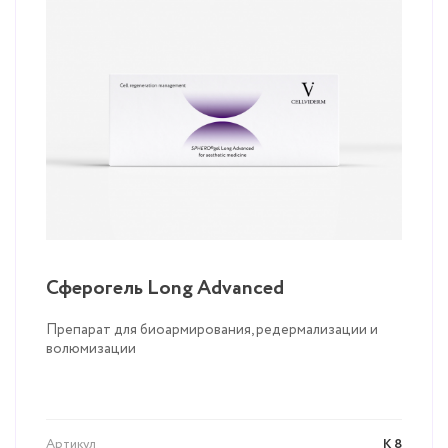
Сферогель Long Advanced
Препарат для биоармирования, редермализации и
волюмизации
Артикул
К 8