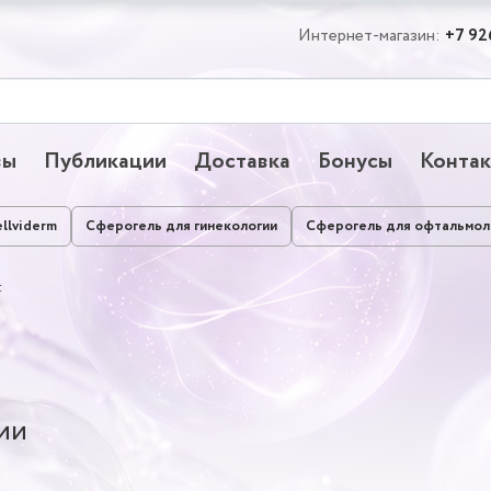
Интернет-магазин:
+7 92
вы
Публикации
Доставка
Бонусы
Конта
llviderm
Сферогель для гинекологии
Сферогель для офтальмол
t
ии