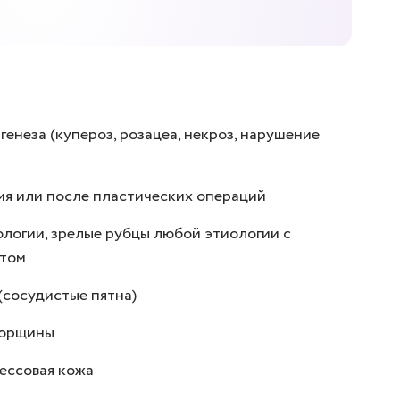
енеза (купероз, розацеа, некроз, нарушение
мя или после пластических операций
огии, зрелые рубцы любой этиологии с
нтом
(сосудистые пятна)
морщины
рессовая кожа