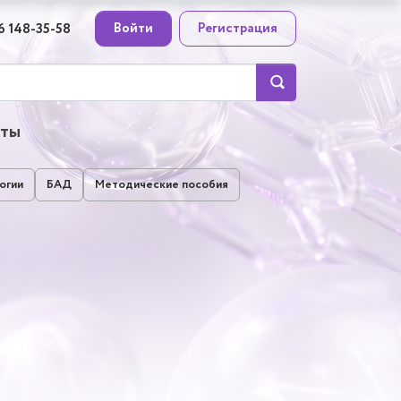
Войти
Регистрация
6 148-35-58
кты
огии
БАД
Методические пособия